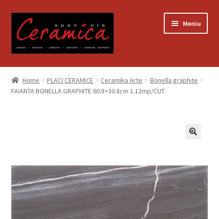
Sari
Sari
Meniu
la
la
navigare
conținut
Prima pagină
Home
PLACI CERAMICE
Ceramika Arte
Bonella graphite
FAIANTA BONELLA GRAPHITE 60.8×30.8cm 1.12mp/CUT
Blog
Contact
Contul meu
Coș
Despre noi