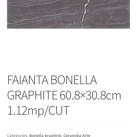
Informatii
Plata si Livrare
Politică de confidențialitate
Politica de cookie
Termeni si conditii
FAIANTA BONELLA
Magazin
GRAPHITE 60.8×30.8cm
Plată
1.12mp/CUT
Categories:
Bonella graphite
,
Ceramika Arte