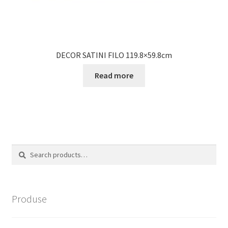
DECOR SATINI FILO 119.8×59.8cm
Read more
Search
Search
for:
Produse