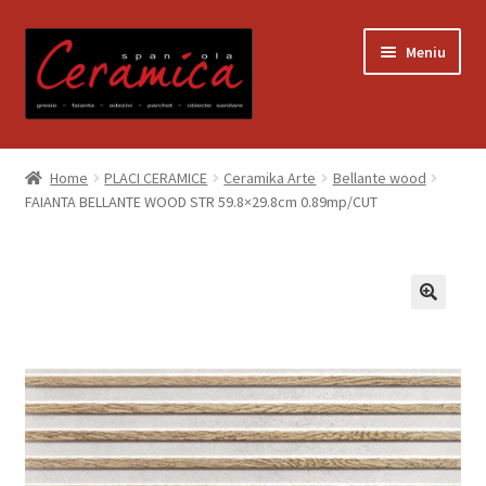
Sari
Sari
Meniu
la
la
navigare
conținut
Prima pagină
Home
PLACI CERAMICE
Ceramika Arte
Bellante wood
FAIANTA BELLANTE WOOD STR 59.8×29.8cm 0.89mp/CUT
Blog
Contact
Contul meu
Coș
Despre noi