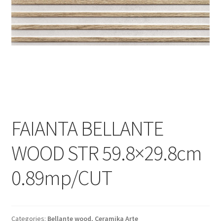
Informatii
Plata si Livrare
Politică de confidențialitate
Politica de cookie
Termeni si conditii
FAIANTA BELLANTE
Magazin
WOOD STR 59.8×29.8cm
Plată
0.89mp/CUT
Categories:
Bellante wood
,
Ceramika Arte