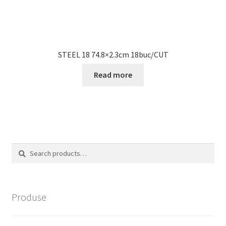
STEEL 18 74.8×2.3cm 18buc/CUT
Read more
Search
Search
for:
Produse