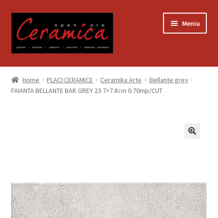
Sari
Sari
Meniu
la
la
navigare
conținut
Prima pagină
Home
PLACI CERAMICE
Ceramika Arte
Bellante grey
FAIANTA BELLANTE BAR GREY 23.7×7.8cm 0.70mp/CUT
Blog
Contact
Contul meu
Coș
Despre noi