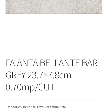
Informatii
Plata si Livrare
Politică de confidențialitate
Politica de cookie
Termeni si conditii
FAIANTA BELLANTE BAR
Magazin
GREY 23.7×7.8cm
Plată
0.70mp/CUT
Categories:
Bellante grey
,
Ceramika Arte