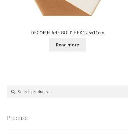
DECOR FLARE GOLD HEX 12.5x11cm
Read more
Search
Search
for:
Produse