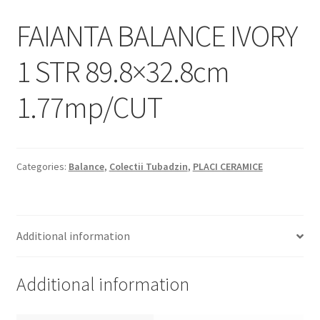
Informatii
FAIANTA BALANCE IVORY
Plata si Livrare
1 STR 89.8×32.8cm
Politică de confidențialitate
1.77mp/CUT
Politica de cookie
Termeni si conditii
Categories:
Balance
,
Colectii Tubadzin
,
PLACI CERAMICE
Magazin
Plată
Additional information
Additional information