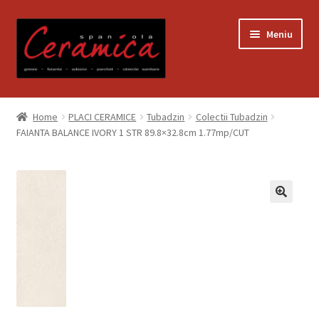
Sari
Sari
Meniu
la
la
navigare
conținut
Prima pagină
Home
PLACI CERAMICE
Tubadzin
Colectii Tubadzin
FAIANTA BALANCE IVORY 1 STR 89.8×32.8cm 1.77mp/CUT
Blog
Contact
Contul meu
Coș
Despre noi