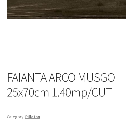
Informatii
Plata si Livrare
Politică de confidențialitate
Politica de cookie
Termeni si conditii
FAIANTA ARCO MUSGO
Magazin
25x70cm 1.40mp/CUT
Plată
Category:
Pillaton