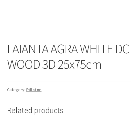
Informatii
Plata si Livrare
Politică de confidențialitate
FAIANTA AGRA WHITE DC
Politica de cookie
WOOD 3D 25x75cm
Termeni si conditii
Magazin
Category:
Pillaton
Plată
Related products