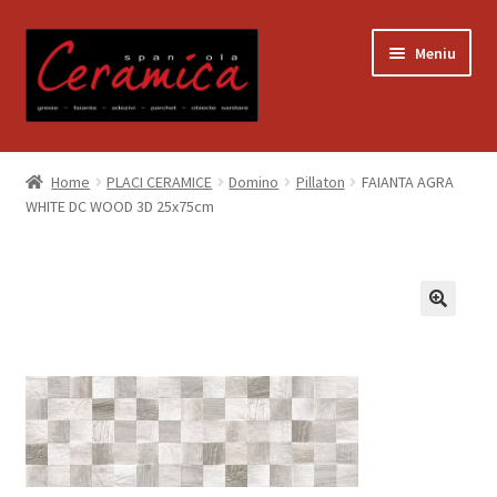
Sari
Sari
Meniu
la
la
navigare
conținut
Prima pagină
Home
PLACI CERAMICE
Domino
Pillaton
FAIANTA AGRA
WHITE DC WOOD 3D 25x75cm
Blog
Contact
Contul meu
Coș
Despre noi