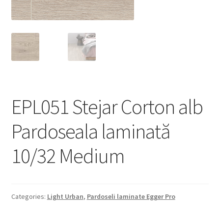
Informatii
Plata si Livrare
Politică de confidențialitate
Politica de cookie
EPL051 Stejar Corton alb
Termeni si conditii
Pardoseala laminată
Magazin
10/32 Medium
Plată
Categories:
Light Urban
,
Pardoseli laminate Egger Pro