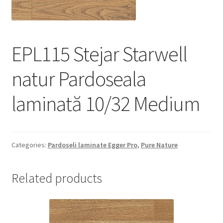
Informatii
Plata si Livrare
EPL115 Stejar Starwell
Politică de confidențialitate
natur Pardoseala
Politica de cookie
laminată 10/32 Medium
Termeni si conditii
Magazin
Categories:
Pardoseli laminate Egger Pro
,
Pure Nature
Plată
Related products