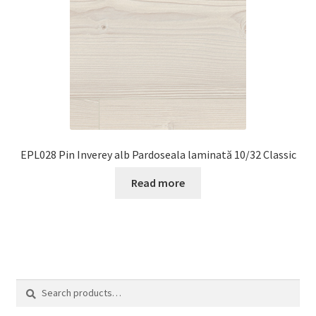
EPL028 Pin Inverey alb Pardoseala laminată 10/32 Classic
Read more
Search
Search
for: