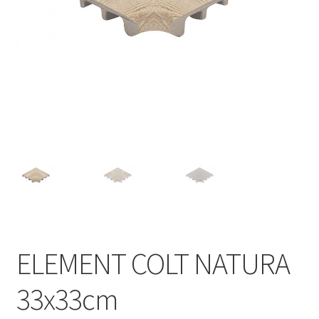
Informatii
Plata si Livrare
Politică de confidențialitate
Politica de cookie
Termeni si conditii
Magazin
Plată
ELEMENT COLT NATURA
33x33cm