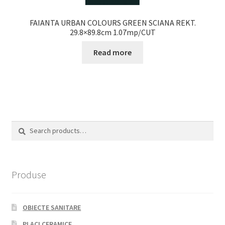
FAIANTA URBAN COLOURS GREEN SCIANA REKT.
29.8×89.8cm 1.07mp/CUT
Read more
Search
Search
for:
Produse
OBIECTE SANITARE
PLACI CERAMICE