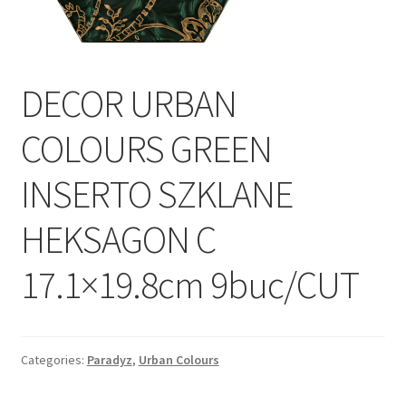
Informatii
Plata si Livrare
DECOR URBAN
Politică de confidențialitate
COLOURS GREEN
Politica de cookie
INSERTO SZKLANE
Termeni si conditii
HEKSAGON C
Magazin
17.1×19.8cm 9buc/CUT
Plată
Categories:
Paradyz
,
Urban Colours