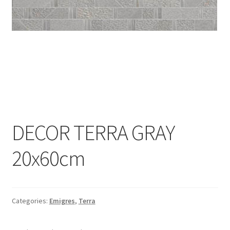
Informatii
Plata si Livrare
Politică de confidențialitate
Politica de cookie
Termeni si conditii
DECOR TERRA GRAY
Magazin
20x60cm
Plată
Categories:
Emigres
,
Terra