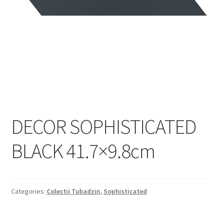
Informatii
Plata si Livrare
Politică de confidențialitate
Politica de cookie
Termeni si conditii
DECOR SOPHISTICATED
Magazin
BLACK 41.7×9.8cm
Plată
Categories:
Colectii Tubadzin
,
Sophisticated