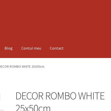
Blog
Contul meu
Contact
espre noi
Informatii
Magazin
Plată
DECOR ROMBO WHITE 25x50cm
DECOR ROMBO WHITE
25x50cm