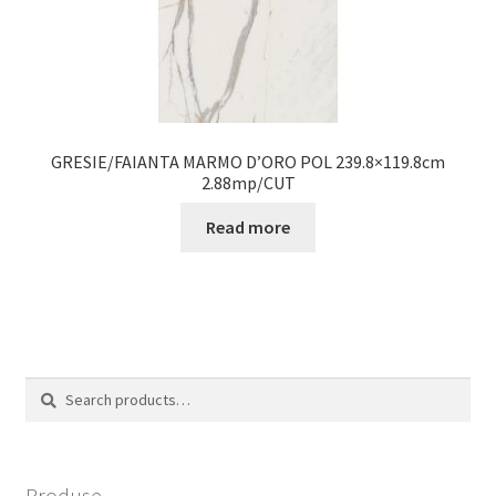
GRESIE/FAIANTA MARMO D’ORO POL 239.8×119.8cm
2.88mp/CUT
Read more
Search
Search
for:
Produse