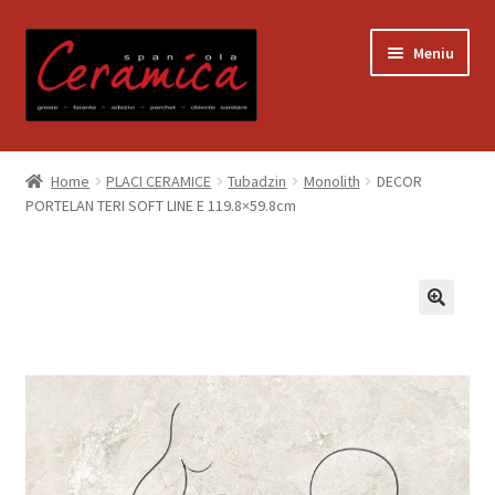
Sari
Sari
Meniu
la
la
navigare
conținut
Prima pagină
Home
PLACI CERAMICE
Tubadzin
Monolith
DECOR
PORTELAN TERI SOFT LINE E 119.8×59.8cm
Blog
Contact
Contul meu
Coș
Despre noi