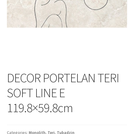
Informatii
Plata si Livrare
Politică de confidențialitate
Politica de cookie
Termeni si conditii
DECOR PORTELAN TERI
Magazin
SOFT LINE E
Plată
119.8×59.8cm
Categories:
Monolith
,
Teri
,
Tubadzin