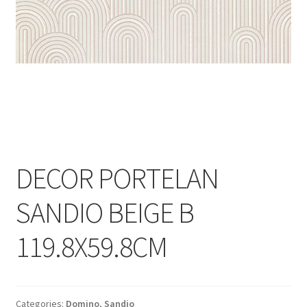
Informatii
Plata si Livrare
Politică de confidențialitate
Politica de cookie
Termeni si conditii
DECOR PORTELAN
Magazin
SANDIO BEIGE B
Plată
119.8X59.8CM
Categories:
Domino
,
Sandio