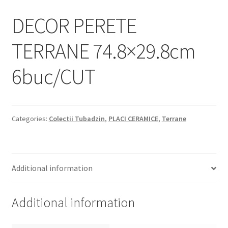
Informatii
DECOR PERETE
Plata si Livrare
TERRANE 74.8×29.8cm
Politică de confidențialitate
6buc/CUT
Politica de cookie
Termeni si conditii
Categories:
Colectii Tubadzin
,
PLACI CERAMICE
,
Terrane
Magazin
Plată
Additional information
Additional information