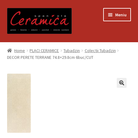
Sari
Sari
Meniu
la
la
navigare
conținut
Prima pagină
Home
PLACI CERAMICE
Tubadzin
Colectii Tubadzin
DECOR PERETE TERRANE 74.8×29.8cm 6buc/CUT
Blog
Contact
Contul meu
Coș
Despre noi