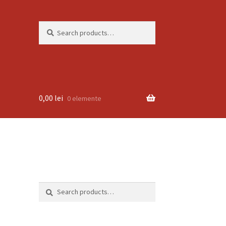
Search
Search
for:
0,00
lei
0 elemente
Search
Search
for: