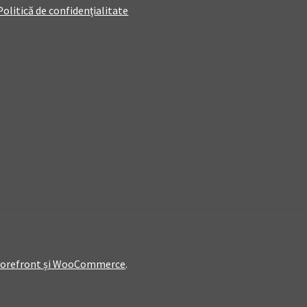
Politică de confidențialitate
Storefront și WooCommerce
.