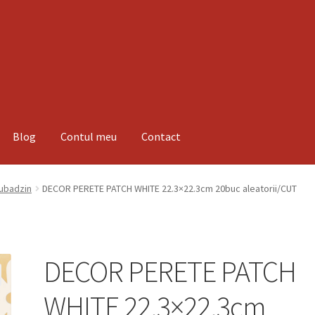
Blog
Contul meu
Contact
espre noi
Informatii
Magazin
Plată
Tubadzin
DECOR PERETE PATCH WHITE 22.3×22.3cm 20buc aleatorii/CUT
DECOR PERETE PATCH
WHITE 22.3×22.3cm