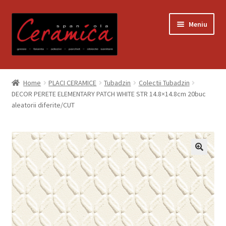
Sari
Sari
Meniu
la
la
navigare
conținut
Prima pagină
Home
PLACI CERAMICE
Tubadzin
Colectii Tubadzin
DECOR PERETE ELEMENTARY PATCH WHITE STR 14.8×14.8cm 20buc
Blog
aleatorii diferite/CUT
Contact
Contul meu
Coș
Despre noi