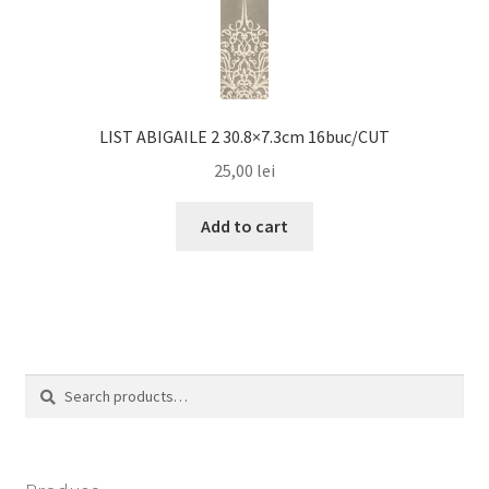
LIST ABIGAILE 2 30.8×7.3cm 16buc/CUT
25,00
lei
Add to cart
Search
Search
for: