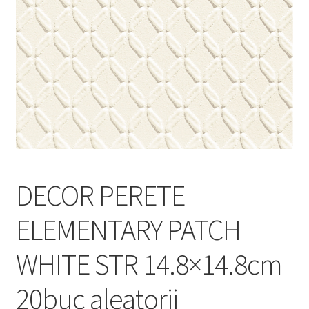
Informatii
Plata si Livrare
Politică de confidențialitate
Politica de cookie
Termeni si conditii
DECOR PERETE
Magazin
ELEMENTARY PATCH
Plată
WHITE STR 14.8×14.8cm
20buc aleatorii