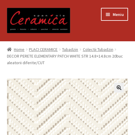
Sari
Sari
Meniu
la
la
navigare
conținut
Prima pagină
Home
PLACI CERAMICE
Tubadzin
Colectii Tubadzin
DECOR PERETE ELEMENTARY PATCH WHITE STR 14.8×14.8cm 20buc
Blog
aleatorii diferite/CUT
Contact
Contul meu
Coș
Despre noi