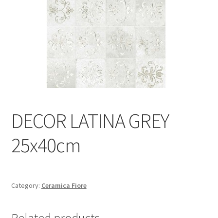
Informatii
Plata si Livrare
Politică de confidențialitate
Politica de cookie
Termeni si conditii
DECOR LATINA GREY
Magazin
25x40cm
Plată
Category:
Ceramica Fiore