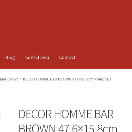
Blog
Contul meu
Contact
espre noi
Informatii
Magazin
Plată
me Brown
DECOR HOMME BAR BROWN 47.6×15.8cm 4buc/CUT
DECOR HOMME BAR
BROWN 47.6×15.8cm