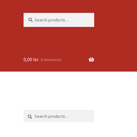
Search
Search
for:
0,00
lei
0 elemente
Search
Search
for: