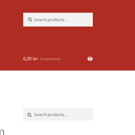
Search
Search
for:
0,00
lei
0 elemente
Search
Search
for:
m