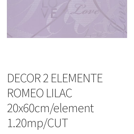
Informatii
Plata si Livrare
Politică de confidențialitate
Politica de cookie
Termeni si conditii
DECOR 2 ELEMENTE
Magazin
ROMEO LILAC
Plată
20x60cm/element
1.20mp/CUT