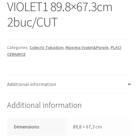
VIOLET1 89.8×67.3cm
Informatii
2buc/CUT
Plata si Livrare
Politică de confidențialitate
Categories:
Colectii Tubadzin
,
Maxima Violet&Purple
,
PLACI
Politica de cookie
CERAMICE
Termeni si conditii
Magazin
Additional information
Plată
Additional information
Dimensions
89,8 × 67,3 cm