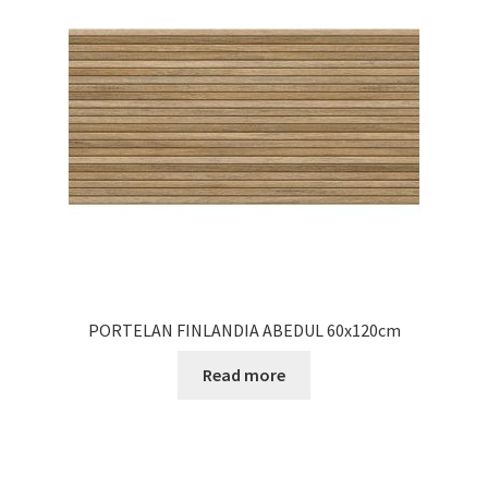
Informatii
Plata si Livrare
Politică de confidențialitate
Politica de cookie
Termeni si conditii
Magazin
PORTELAN FINLANDIA ABEDUL 60x120cm
Plată
Read more