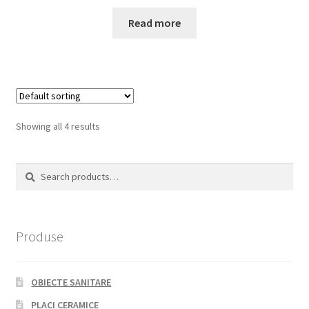
Read more
Showing all 4 results
Search
Search
for:
Produse
OBIECTE SANITARE
PLACI CERAMICE