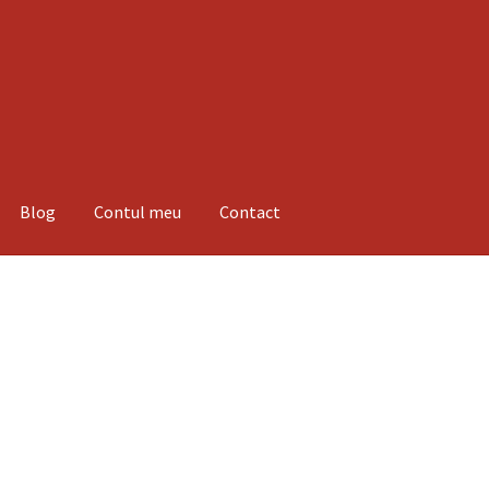
Blog
Contul meu
Contact
espre noi
Informatii
Magazin
Plată