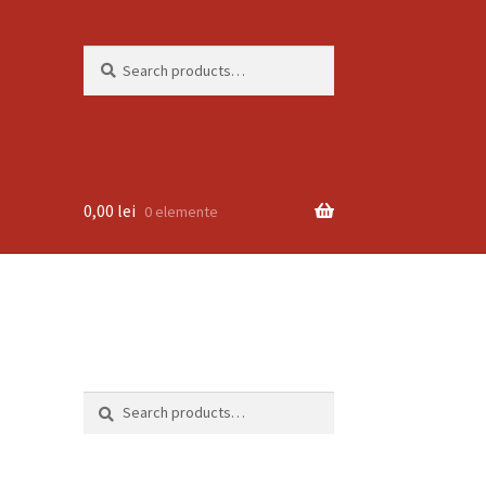
Search
Search
for:
0,00
lei
0 elemente
Search
Search
for: