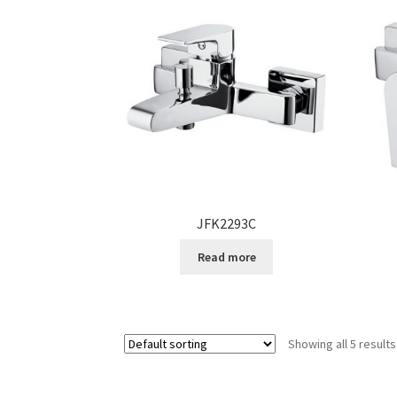
JFK2293C
Read more
Showing all 5 results