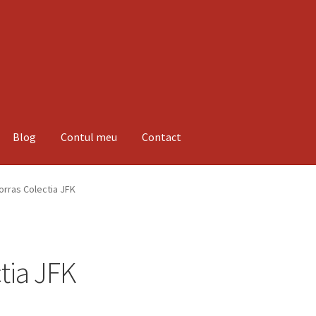
Blog
Contul meu
Contact
espre noi
Informatii
Magazin
Plată
Borras Colectia JFK
tia JFK