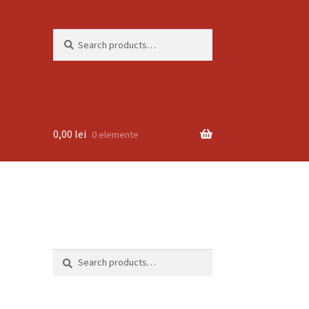
Search
Search
for:
0,00
lei
0 elemente
Search
Search
for: