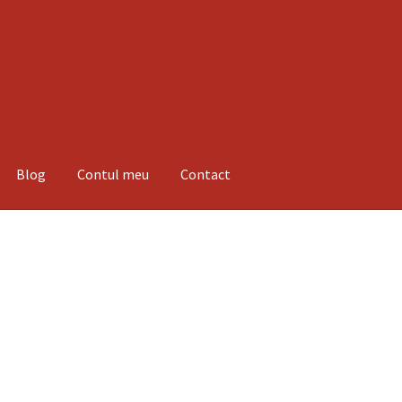
Blog
Contul meu
Contact
espre noi
Informatii
Magazin
Plată