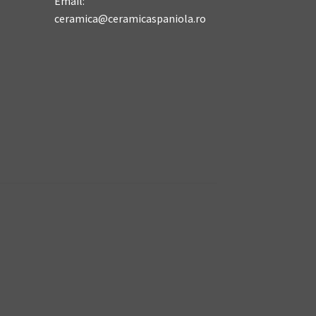
Email:
ceramica@ceramicaspaniola.ro