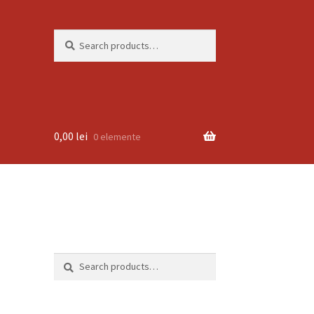
Search
Search
for:
0,00
lei
0 elemente
Search
Search
for: