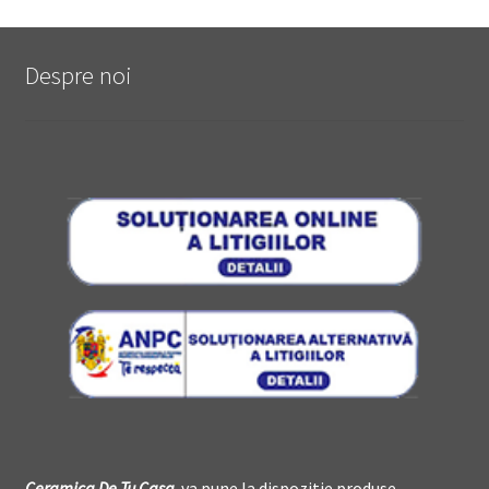
Despre noi
Ceramica De
T
u Casa
va pune la dispozitie produse