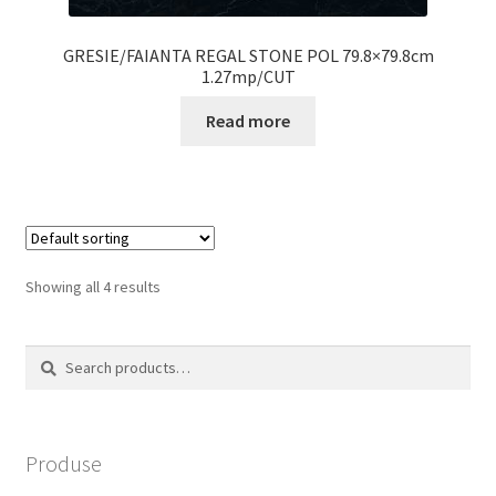
GRESIE/FAIANTA REGAL STONE POL 79.8×79.8cm
1.27mp/CUT
Read more
Showing all 4 results
Search
Search
for:
Produse