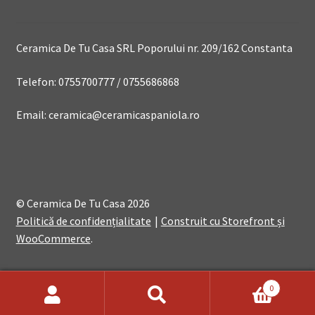
Ceramica De Tu Casa SRL Poporului nr. 209/162 Constanta
Telefon: 0755700777 / 0755686868
Email: ceramica@ceramicaspaniola.ro
© Ceramica De Tu Casa 2026
Politică de confidențialitate
Construit cu Storefront și
WooCommerce
.
0
Search
Search