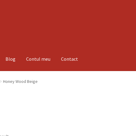
Blog
Contul meu
Contact
espre noi
Informatii
Magazin
Plată
Honey Wood Beige