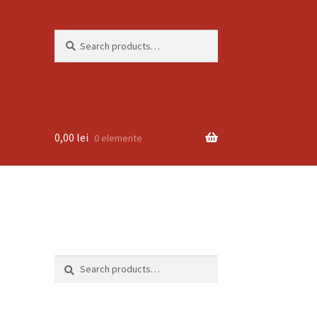
Search
Search
for:
0,00
lei
0 elemente
Search
Search
for: