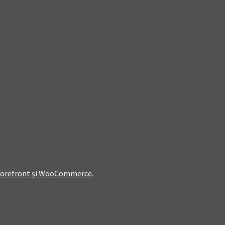
Storefront și WooCommerce
.