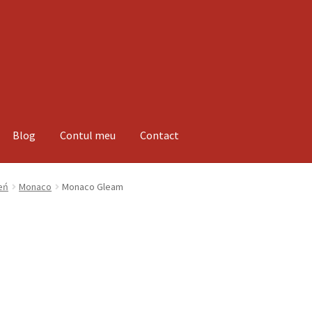
Blog
Contul meu
Contact
espre noi
Informatii
Magazin
Plată
eń
Monaco
Monaco Gleam