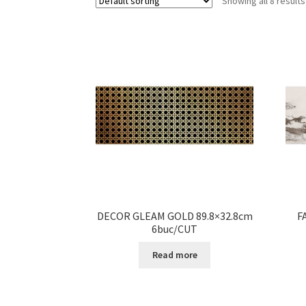
Showing all 8 results
DECOR GLEAM GOLD 89.8×32.8cm
F
6buc/CUT
Read more