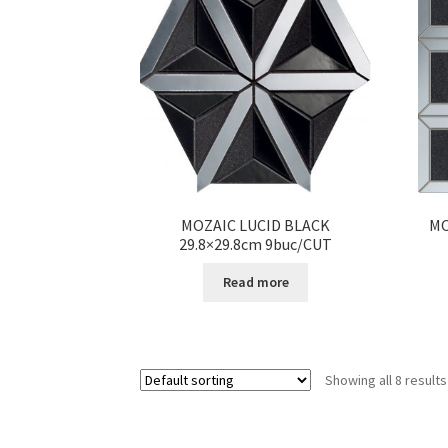
MOZAIC LUCID BLACK
MO
29.8×29.8cm 9buc/CUT
Read more
Showing all 8 results