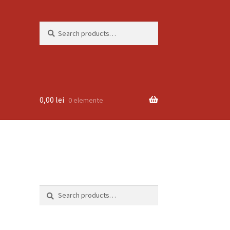
Search
Search
for:
0,00
lei
0 elemente
Search
Search
for: