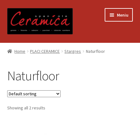
Sari
Sari
Meniu
la
la
navigare
conținut
Prima pagină
Home
PLACI CERAMICE
Stargres
Naturfloor
Blog
Naturfloor
Contact
Contul meu
Showing all 2 results
Coș
Despre noi