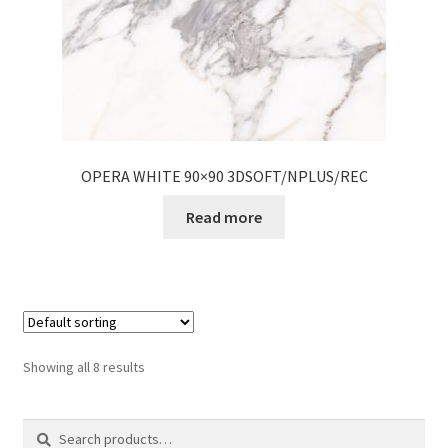
OPERA WHITE 90×90 3DSOFT/NPLUS/REC
Read more
Showing all 8 results
Search
Search