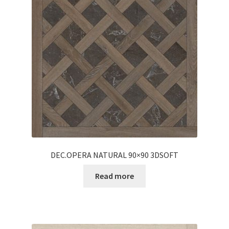
Informatii
Plata si Livrare
Politică de confidențialitate
Politica de cookie
Termeni si conditii
Magazin
DEC.OPERA NATURAL 90×90 3DSOFT
Plată
Read more