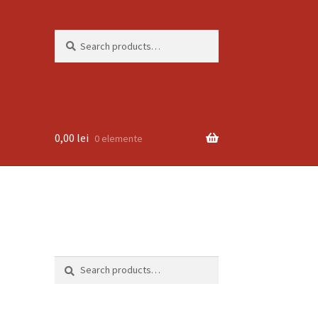
Search
Search
for:
0,00
lei
0 elemente
Search
Search
for: