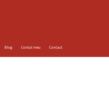
Blog
Contul meu
Contact
espre noi
Informatii
Magazin
Plată