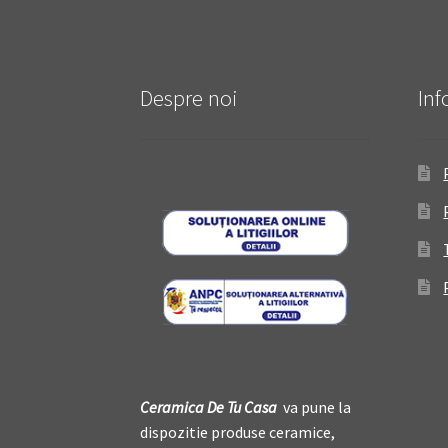
Despre noi
Inf
Ceramica De
T
u Casa
va pune la
dispozitie produse ceramice,