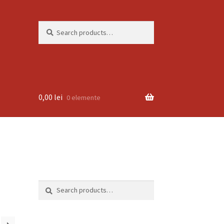
Search
Search
for:
0,00
lei
0 elemente
Search
Search
for: