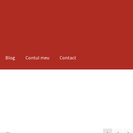
Blog
Contul meu
Contact
espre noi
Informatii
Magazin
Plată