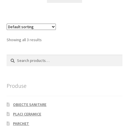
Showing all 3 results
Search
Search
for:
Produse
OBIECTE SANITARE
PLACI CERAMICE
PARCHET