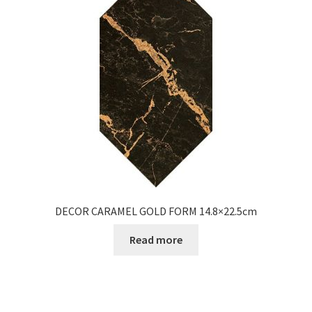
Informatii
Plata si Livrare
Politică de confidențialitate
Politica de cookie
Termeni si conditii
Magazin
DECOR CARAMEL GOLD FORM 14.8×22.5cm
Plată
Read more