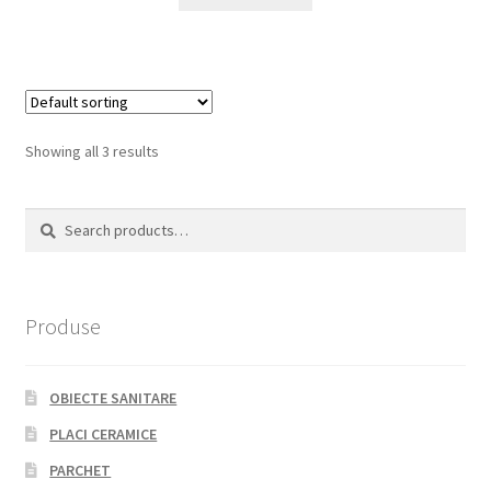
Showing all 3 results
Search
Search
for:
Produse
OBIECTE SANITARE
PLACI CERAMICE
PARCHET