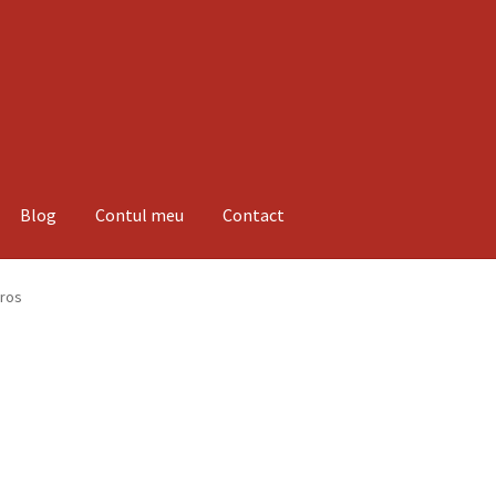
Blog
Contul meu
Contact
espre noi
Informatii
Magazin
Plată
aros