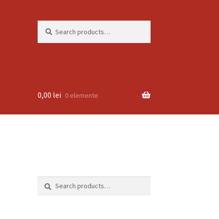
Search
Search
for:
0,00
lei
0 elemente
Search
Search
for: