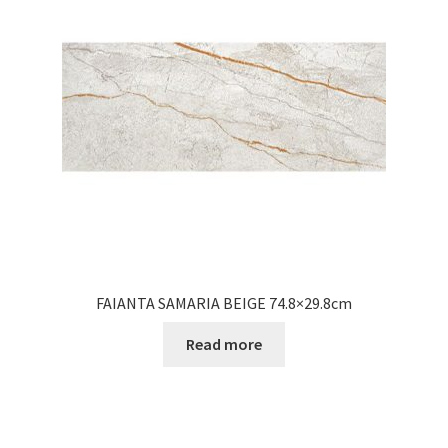
Informatii
Plata si Livrare
Politică de confidențialitate
Politica de cookie
Termeni si conditii
Magazin
FAIANTA SAMARIA BEIGE 74.8×29.8cm
Plată
Read more