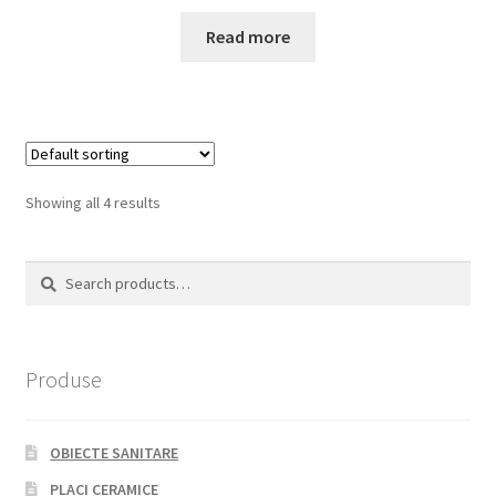
Read more
Showing all 4 results
Search
Search
for:
Produse
OBIECTE SANITARE
PLACI CERAMICE