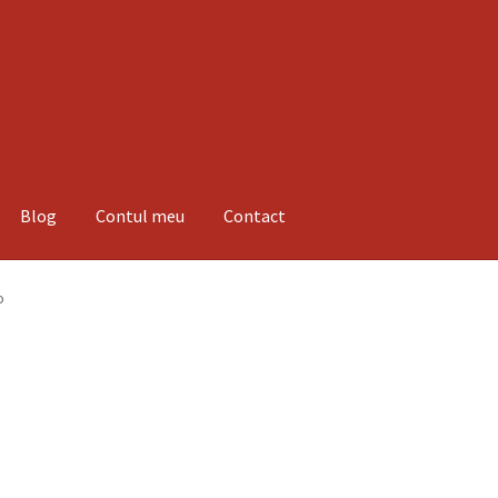
Blog
Contul meu
Contact
espre noi
Informatii
Magazin
Plată
o