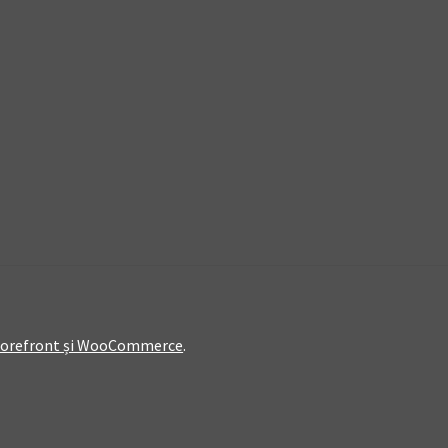
Storefront și WooCommerce
.