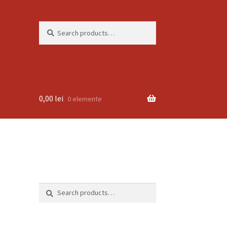
Search
Search
for:
0,00
lei
0 elemente
Search
Search
for: