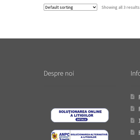
Showing all 3 results
Despre noi
Inf