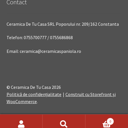
Contact
Ceramica De Tu Casa SRL Poporului nr. 209/162 Constanta
Telefon: 0755700777 / 0755686868
Email: ceramica@ceramicaspaniola.ro
© Ceramica De Tu Casa 2026
Politică de confidențialitate
Construit cu Storefront și
WooCommerce
.
0
Search
Search