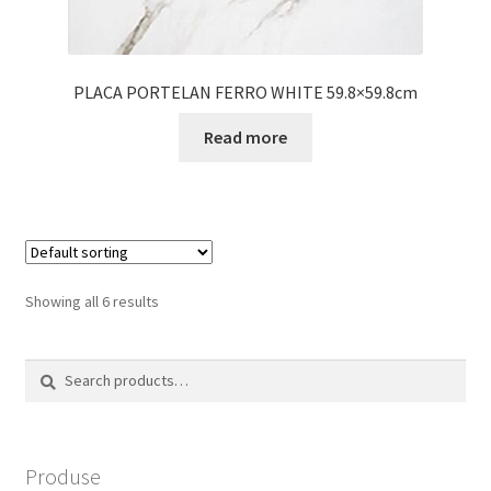
PLACA PORTELAN FERRO WHITE 59.8×59.8cm
Read more
Showing all 6 results
Search
Search
for:
Produse